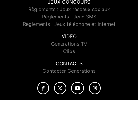
JEUX CONCOURS
Règlements : Jeux réseaux sociaux
Règlements : Jeux SMS
Règlements : Jeux téléphone et internet
VIDEO
Generations TV
Clips
CONTACTS
Contacter Generations
© 2026 Generations Tous droits réservés.
Signaler un contenu
-
Mentions légales
-
Politique de cookies
-
Contact