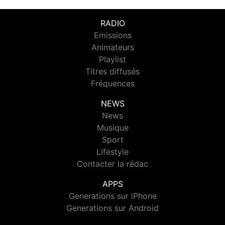
RADIO
Emissions
Animateurs
Playlist
Titres diffusés
Fréquences
NEWS
News
Musique
Sport
Lifestyle
Contacter la rédac
APPS
Generations sur iPhone
Generations sur Android