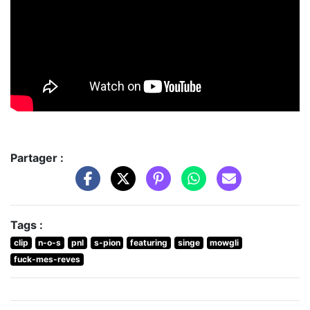
Partager :
Tags :
clip
n-o-s
pnl
s-pion
featuring
singe
mowgli
fuck-mes-reves