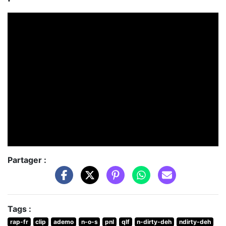
Partager :
Tags :
rap-fr
clip
ademo
n-o-s
pnl
qlf
n-dirty-deh
ndirty-deh