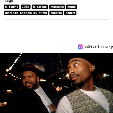
Tags :
la-fouine
2018
le-tatooe
marseille
mcdc
marseille-capitale-du-crime
escorte
escort