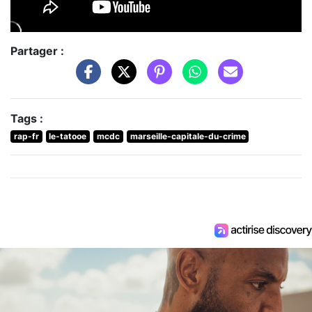
Partager :
Tags :
rap-fr
le-tatooe
mcdc
marseille-capitale-du-crime