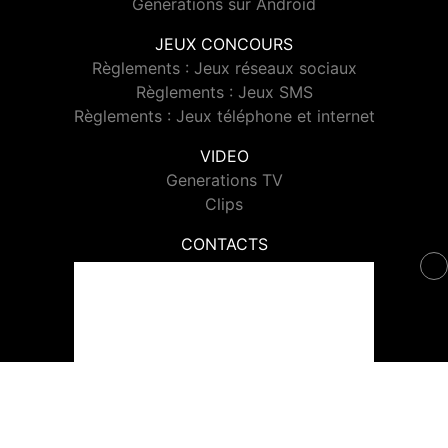
Generations sur Android
JEUX CONCOURS
Règlements : Jeux réseaux sociaux
Règlements : Jeux SMS
Règlements : Jeux téléphone et internet
VIDEO
Generations TV
Clips
CONTACTS
Contacter Generations
© 2026 Generations Tous droits réservés.
Signaler un contenu
-
Mentions légales
-
Politique de cookies
-