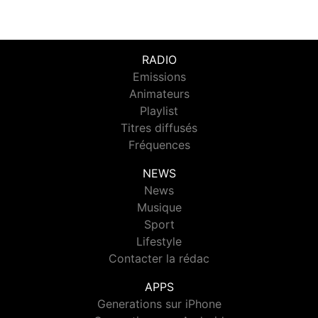
RADIO
Emissions
Animateurs
Playlist
Titres diffusés
Fréquences
NEWS
News
Musique
Sport
Lifestyle
Contacter la rédac
APPS
Generations sur iPhone