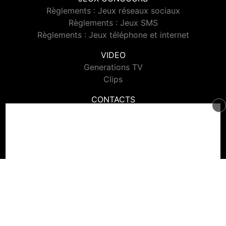
Règlements : Jeux réseaux sociaux
Règlements : Jeux SMS
Règlements : Jeux téléphone et internet
VIDEO
Generations TV
Clips
CONTACTS
Contacter Generations
© 2026 Generations Tous droits réservés.
Signaler un contenu
-
Mentions légales
-
Politique de cookies
-
Contact