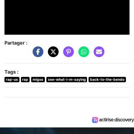
Partager :
Tags :
rap-us
rap
migos
see-what-i-m-saying
back-to-the-bendo