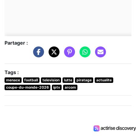
Partager :
Tags :
menace
football
television
lutte
piratage
actualite
coupe-du-monde-2026
iptv
arcom