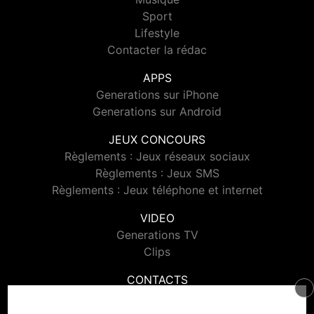
Sport
Lifestyle
Contacter la rédac
APPS
Generations sur iPhone
Generations sur Android
JEUX CONCOURS
Règlements : Jeux réseaux sociaux
Règlements : Jeux SMS
Règlements : Jeux téléphone et internet
VIDEO
Generations TV
Clips
CONTACTS
Contacter Generations