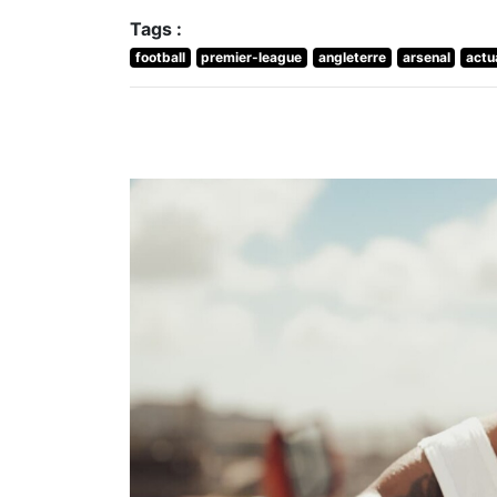
Tags :
football
premier-league
angleterre
arsenal
actu