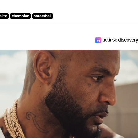
alite
champion
haramball