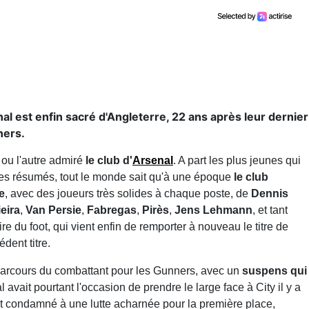
nal est enfin sacré d'Angleterre, 22 ans après leur dernier
ners.
 ou l'autre admiré
le club d'
Arsenal
. A part les plus jeunes qui
des résumés, tout le monde sait qu'à une époque
le club
e
, avec des joueurs très solides à chaque poste, de
Dennis
ieira
,
Van Persie
,
Fabregas
,
Pirès
,
Jens Lehmann
, et tant
re du foot, qui vient enfin de remporter à nouveau le titre de
dent titre.
parcours du combattant pour les Gunners, avec un
suspens qui
l avait pourtant l'occasion de prendre le large face à City il y a
st condamné à une lutte acharnée pour la première place,