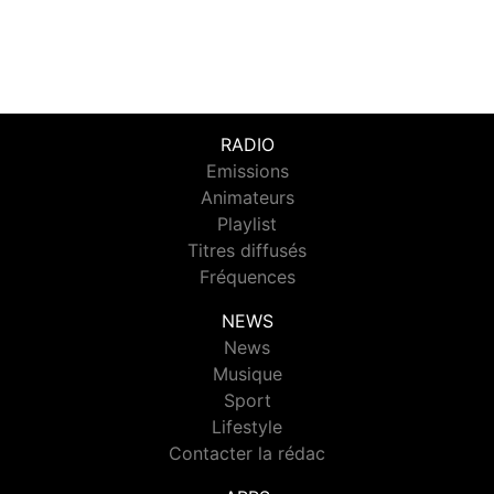
RADIO
Emissions
Animateurs
Playlist
Titres diffusés
Fréquences
NEWS
News
Musique
Sport
Lifestyle
Contacter la rédac