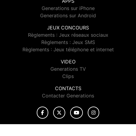
APPS
Generations sur iPhone
Generations sur Android
JEUX CONCOURS
Règlements : Jeux réseaux sociaux
Règlements : Jeux SMS
Règlements : Jeux téléphone et internet
VIDEO
Generations TV
Clips
CONTACTS
Contacter Generations