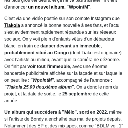
les plus gros vendeurs, et ça ne va pas s'arrêter : il vient
d'annoncer
un nouvel album
, "WpointM"
.
C'est via une vidéo postée sur son compte Instagram que
Tiakola
a annoncé la bonne nouvelle à ses fans, et l'actu
s'est évidemment rapidement répandue sur les réseaux
sociaux. On y voit plein d'enfants vêtus d'un débardeur
blanc, en train de
danser devant un immeuble,
probablement situé au Congo
(dont Tiako est originaire),
avec l'artiste au milieu, avant que la caméra ne dézoome.
On finit par
voir tout l'immeuble
, avec une énorme
banderole publicitaire affichée sur la façade et sur laquelle
on peut lire :
"WpointM"
, accompagné de l'annonce :
"Tiakola 25.09 deuxième album"
. On a donc le nom du
projet, et la date de sortie, le
25 septembre
de cette
année.
Un album qui succèdera à "Mélo", sorti en 2022
, même
si l'artiste de Bondy a enchaîné pas mal de projets depuis.
Notamment des EP et des mixtapes, comme "BDLM vol. 1"