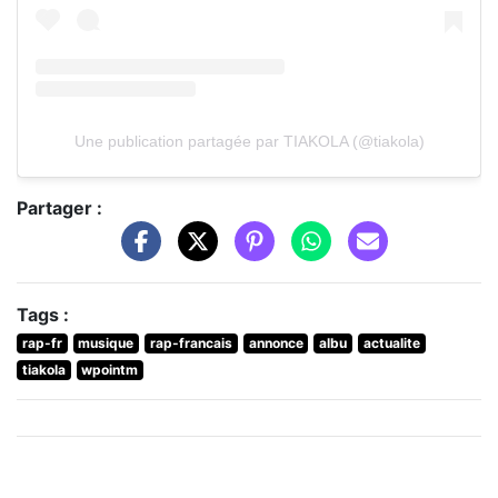
Une publication partagée par TIAKOLA (@tiakola)
Partager :
Tags :
rap-fr
musique
rap-francais
annonce
albu
actualite
tiakola
wpointm