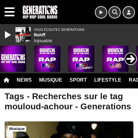
MENU
VOUS ÉCOUTEZ GENERATIONS
Rohff
Injouable
NEWS
MUSIQUE
SPORT
LIFESTYLE
RAD
Tags - Recherches sur le tag
mouloud-achour - Generations
Musique