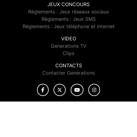
JEUX CONCOURS
Règlements : Jeux réseaux sociaux
Règlements : Jeux SMS
Règlements : Jeux téléphone et internet
VIDEO
Generations TV
Clips
CONTACTS
Contacter Generations
© 2026 Generations Tous droits réservés.
Signaler un contenu
-
Mentions légales
-
Politique de cookies
-
Contact