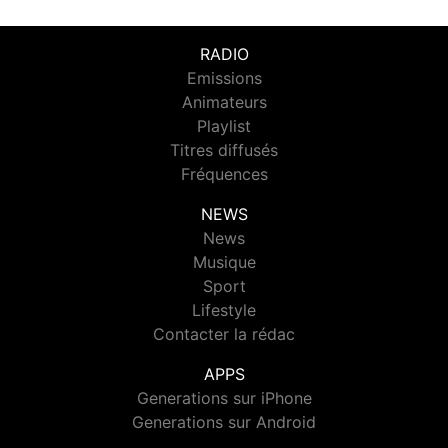
RADIO
Emissions
Animateurs
Playlist
Titres diffusés
Fréquences
NEWS
News
Musique
Sport
Lifestyle
Contacter la rédac
APPS
Generations sur iPhone
Generations sur Android