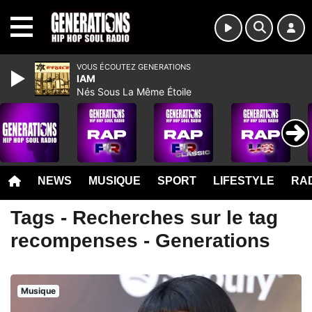
MENU
VOUS ÉCOUTEZ GENERATIONS
IAM
Nés Sous La Même Étoile
NEWS
MUSIQUE
SPORT
LIFESTYLE
RAD
Tags - Recherches sur le tag
recompenses - Generations
Musique