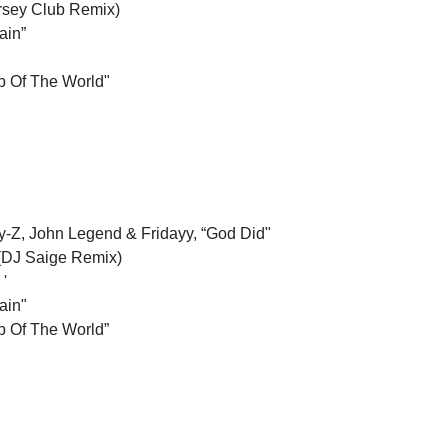
ersey Club Remix)
ain”
op Of The World"
ay-Z, John Legend & Fridayy, “God Did"
 (DJ Saige Remix)
 '
ain"
op Of The World”