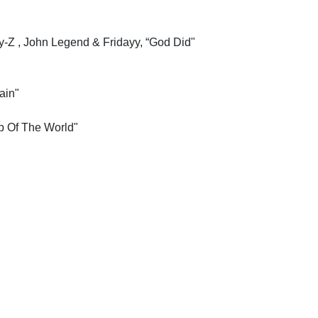
y-Z , John Legend & Fridayy, “God Did"
ain"
op Of The World"