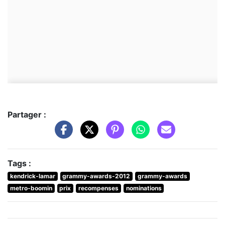
Partager :
Tags :
kendrick-lamar
grammy-awards-2012
grammy-awards
metro-boomin
prix
recompenses
nominations