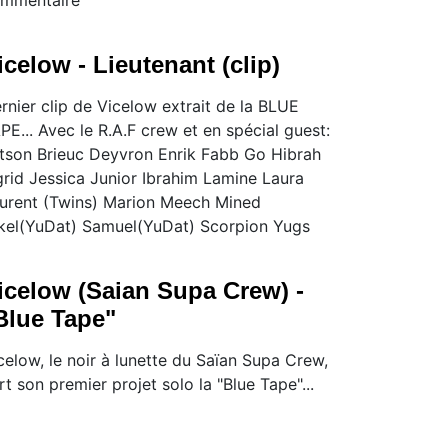
icelow - Lieutenant (clip)
rnier clip de Vicelow extrait de la BLUE
PE... Avec le R.A.F crew et en spécial guest:
tson Brieuc Deyvron Enrik Fabb Go Hibrah
grid Jessica Junior Ibrahim Lamine Laura
urent (Twins) Marion Meech Mined
kel(YuDat) Samuel(YuDat) Scorpion Yugs
icelow (Saian Supa Crew) -
Blue Tape"
celow, le noir à lunette du Saïan Supa Crew,
rt son premier projet solo la "Blue Tape"...