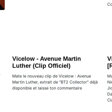
Co
Vicelow - Avenue Martin
V
Luther (Clip Officiel)
[
2
Mate le nouveau clip de Vicelow : Avenue
Ma
Martin Luther, extrait de "BT2 Collector" déjà
Ni
disponible et laisse ton commentaire
Ji
Da
Cl