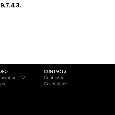
9.7.4.3.
IDEO
CONTACTS
nerations TV
Contacter
ips
Generations