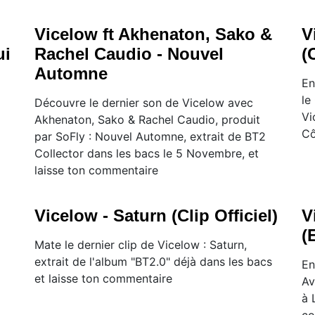
Vicelow ft Akhenaton, Sako &
V
ui
Rachel Caudio - Nouvel
(
Automne
En
le
Découvre le dernier son de Vicelow avec
Vi
Akhenaton, Sako & Rachel Caudio, produit
Cô
par SoFly : Nouvel Automne, extrait de BT2
Collector dans les bacs le 5 Novembre, et
laisse ton commentaire
p
Vicelow - Saturn (Clip Officiel)
V
(
Mate le dernier clip de Vicelow : Saturn,
extrait de l'album "BT2.0" déjà dans les bacs
En
et laisse ton commentaire
Av
à 
co