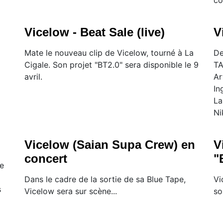
Vicelow - Beat Sale (live)
V
Mate le nouveau clip de Vicelow, tourné à La
De
Cigale. Son projet "BT2.0" sera disponible le 9
TA
avril.
Ar
In
La
Ni
Vicelow (Saian Supa Crew) en
V
concert
"
e
Dans le cadre de la sortie de sa Blue Tape,
Vi
s
Vicelow sera sur scène...
so