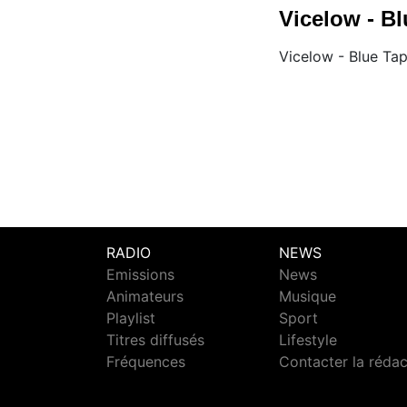
Vicelow - B
Vicelow - Blue Ta
RADIO
NEWS
Emissions
News
Animateurs
Musique
Playlist
Sport
Titres diffusés
Lifestyle
Fréquences
Contacter la réda