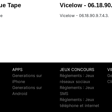
lue Tape
Vicelow - 06.18.90.
pe
Vicelow - 06.18.90.9.7.4.3.
APPS
JEUX CONCOURS
V
Generations sur
Règlements : Jeux
Ge
iPhone
réseaux sociaux
Cl
Generations sur
Règlements : Jeux
Android
SMS
c
Règlements : Jeux
téléphone et internet