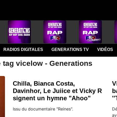
RADIOS DIGITALES
GENERATIONS TV
VIDÉOS
 tag vicelow - Generations
Chilla, Bianca Costa,
V
Davinhor, Le Juiice et Vicky R
b
signent un hymne "Ahoo"
'
Issu du documentaire "Reines".
Dé
av