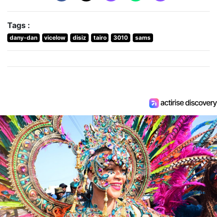
Tags :
dany-dan
vicelow
disiz
tairo
3010
sams