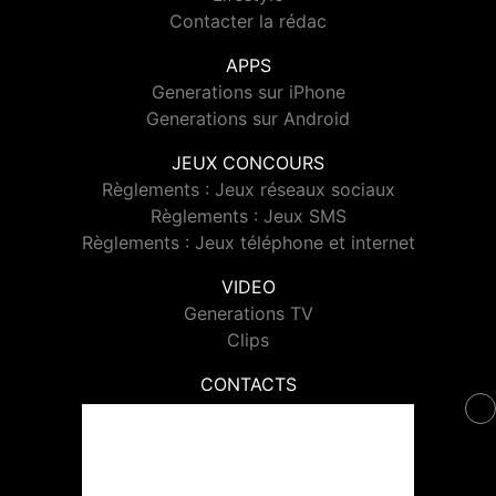
Contacter la rédac
APPS
Generations sur iPhone
Generations sur Android
JEUX CONCOURS
Règlements : Jeux réseaux sociaux
Règlements : Jeux SMS
Règlements : Jeux téléphone et internet
VIDEO
Generations TV
Clips
CONTACTS
Contacter Generations