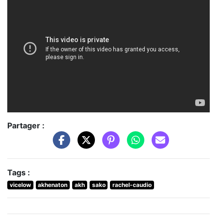
Partager :
Tags :
vicelow
akhenaton
akh
sako
rachel-caudio