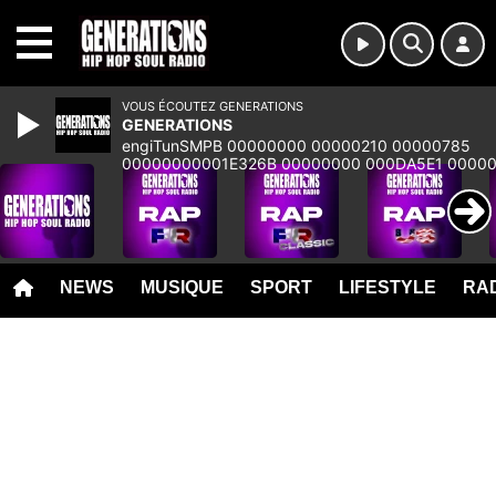
MENU
VOUS ÉCOUTEZ GENERATIONS
GENERATIONS
engiTunSMPB 00000000 00000210 00000785
00000000001E326B 00000000 000DA5E1 0000
00000000 00000000 00000000 00000000 000
NEWS
MUSIQUE
SPORT
LIFESTYLE
RAD