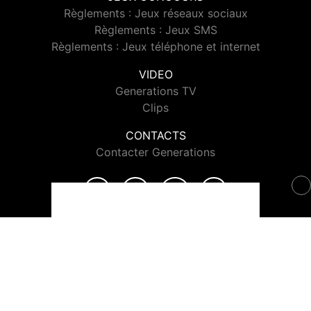
Règlements : Jeux réseaux sociaux
Règlements : Jeux SMS
Règlements : Jeux téléphone et internet
VIDEO
Generations TV
Clips
CONTACTS
Contacter Generations
© 2026 Generations Tous droits réservés.
Signaler un contenu
-
Mentions légales
-
Politique de cookies
-
Contact