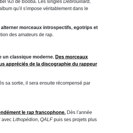
abel 92i de Booba. Les singles
Débrouillard
,
t album qu'il s'impose véritablement dans le
alterner morceaux introspectifs, egotrips et
ntion des amateurs de rap.
e un classique moderne.
Des morceaux
plus appréciés de la discographie du rappeur
s sa sortie, il sera ensuite récompensé par
ondément le rap francophone.
Dès l'année
r avec
Lithopédion
,
QALF
puis ses projets plus