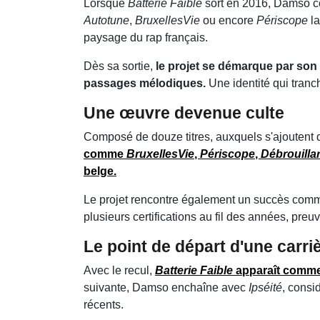
Lorsque
Batterie Faible
sort en 2016, Damso co
Autotune
,
BruxellesVie
ou encore
Périscope
la
paysage du rap français.
Dès sa sortie,
le projet se démarque par son 
passages mélodiques.
Une identité qui tranc
Une œuvre devenue culte
Composé de douze titres, auxquels s'ajoutent
comme
BruxellesVie
,
Périscope
,
Débrouilla
belge.
Le projet rencontre également un succès commer
plusieurs certifications au fil des années, pre
Le point de départ d'une carri
Avec le recul,
Batterie Faible
apparaît comme 
suivante, Damso enchaîne avec
Ipséité
, consi
récents.