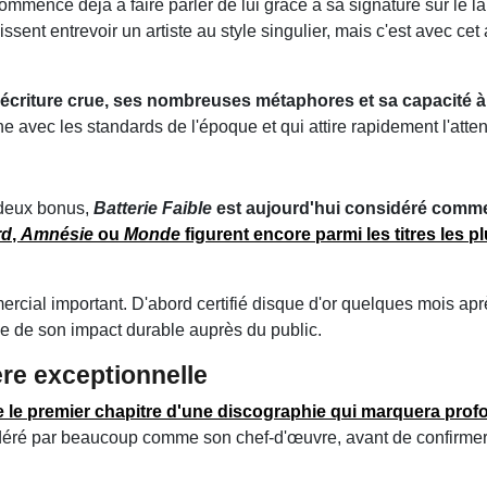
mmence déjà à faire parler de lui grâce à sa signature sur le l
issent entrevoir un artiste au style singulier, mais c'est avec ce
écriture crue, ses nombreuses métaphores et sa capacité à 
he avec les standards de l'époque et qui attire rapidement l'atte
 deux bonus,
Batterie Faible
est aujourd'hui considéré comm
rd
,
Amnésie
ou
Monde
figurent encore parmi les titres les 
cial important. D'abord certifié disque d'or quelques mois aprè
uve de son impact durable auprès du public.
ère exceptionnelle
le premier chapitre d'une discographie qui marquera prof
déré par beaucoup comme son chef-d'œuvre, avant de confirme