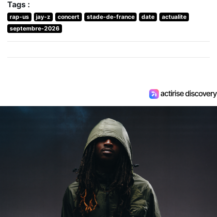
Tags :
rap-us
jay-z
concert
stade-de-france
date
actualite
septembre-2026