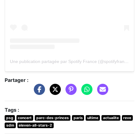
Une publication partagée par Spotify France (@spotifyfrance)
Partager :
Tags :
psg
concert
parc-des-princes
paris
ultime
actualite
reve
sdm
eleven-all-stars-2