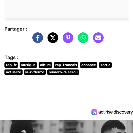
Partager :
Tags :
rap-fr
musique
album
rap-francais
annonce
sortie
actualite
la-rvfleuze
numero-d-ecrou