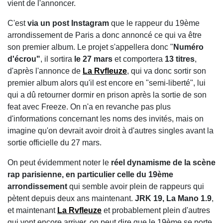
vient de l'annoncer.
C'est
via un post Instagram
que le rappeur du 19ème
arrondissement de Paris a donc annoncé ce qui va être
son premier album. Le projet s'appellera donc "
Numéro
d'écrou"
, il sortira
le 27 mars
et comportera
13 titres
,
d'après l'annonce de
La Rvfleuze
, qui va donc sortir son
premier album alors qu'il est encore en "semi-liberté", lui
qui a dû retourner dormir en prison après la sortie de son
feat avec Freeze. On n'a en revanche pas plus
d'informations concernant les noms des invités, mais on
imagine qu'on devrait avoir droit à d'autres singles avant la
sortie officielle du 27 mars.
On peut évidemment noter le
réel dynamisme de la scène
rap parisienne, en particulier celle du 19ème
arrondissement
qui semble avoir plein de rappeurs qui
pètent depuis deux ans maintenant.
JRK 19, La Mano 1.9
,
et maintenant
La Rvfleuze
et probablement plein d'autres
qui vont encore arriver, on peut dire que le 19ème se porte