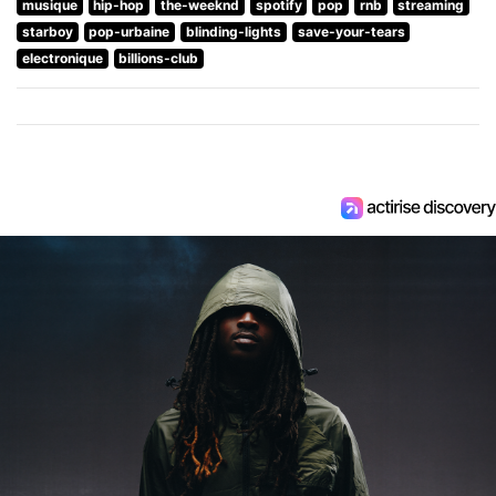
musique
hip-hop
the-weeknd
spotify
pop
rnb
streaming
starboy
pop-urbaine
blinding-lights
save-your-tears
electronique
billions-club