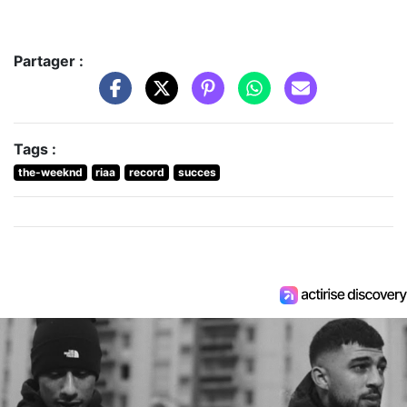
Partager :
Tags :
the-weeknd
riaa
record
succes