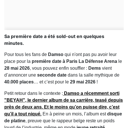
Sa première date a été sold-out en quelques
minutes.
Pour tous les fans de
Damso
qui n'ont pas pu avoir leur
place pour la
première date à Paris La Défense Arena
le
28 mai 2026
, vous pouvez enfin souffler :
Dems
vient
d’annoncer une
seconde date
dans la salle mythique de
40.000 places
… et c’est pour le
29 mai 2026
!
Petit retour dans le contexte :
Damso
a récemment sorti
"BEYAH"
, le
dernier album de sa carrière
, teasé depuis
près de deux ans. Et le moins qu’on puisse dire, c’est
qu’il a tout
niqué
.
En à peine un mois, l’album est
disque
de platine
, preuve que le rappeur belge reste un poids
lourd de l’industrie, même en mode
jeune retraité
.