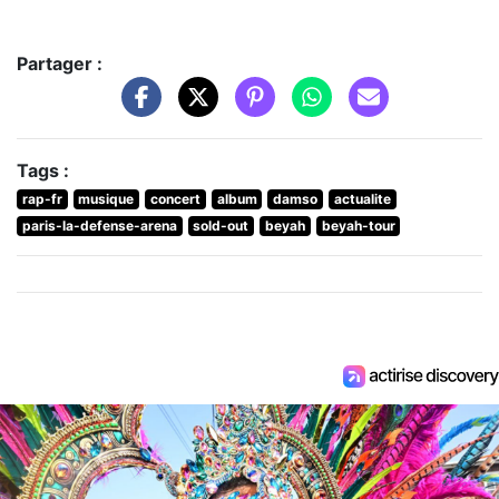
Partager :
Tags :
rap-fr
musique
concert
album
damso
actualite
paris-la-defense-arena
sold-out
beyah
beyah-tour