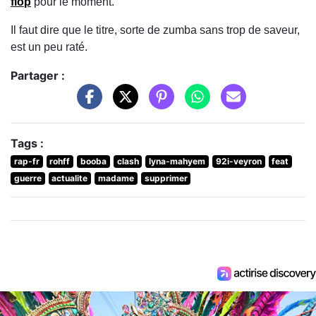
flop
pour le moment.
Il faut dire que le titre, sorte de zumba sans trop de saveur,
est un peu raté.
Partager :
Tags :
rap-fr
rohff
booba
clash
lyna-mahyem
92i-veyron
feat
guerre
actualite
madame
supprimer