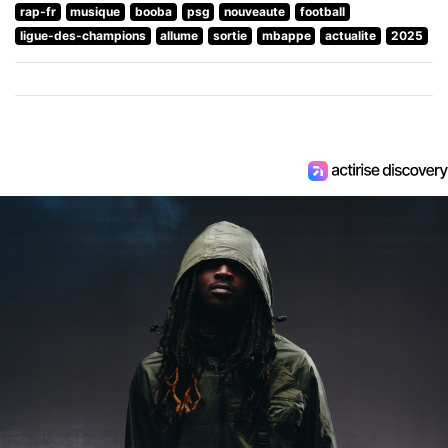
rap-fr
musique
booba
psg
nouveaute
football
ligue-des-champions
allume
sortie
mbappe
actualite
2025