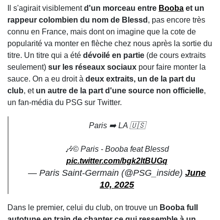
Il s'agirait visiblement
d'un morceau entre
Booba
et un
rappeur colombien du nom de Blessd
, pas encore très
connu en France, mais dont on imagine que la cote de
popularité va monter en flèche chez nous après la sortie du
titre. Un titre qui a été
dévoilé en partie
(de cours extraits
seulement)
sur les réseaux sociaux
pour faire monter la
sauce. On a eu droit à
deux extraits, un de la part du
club
, et
un autre de la part d'une source non officielle
,
un fan-média du PSG sur Twitter.
Paris ➡️ LA 🇺🇸
🎶©️ Paris - Booba feat Blessd
pic.twitter.com/bgk2ltBUGq
— Paris Saint-Germain (@PSG_inside)
June
10, 2025
Dans le premier, celui du club, on trouve un
Booba full
autotune en train de chanter ce qui ressemble à un