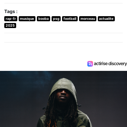
Tags :
rap-fr
musique
booba
psg
football
morceau
actualite
2025