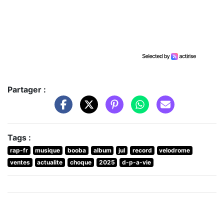
Partager :
Tags :
rap-fr
musique
booba
album
jul
record
velodrome
ventes
actualite
choque
2025
d-p-a-vie