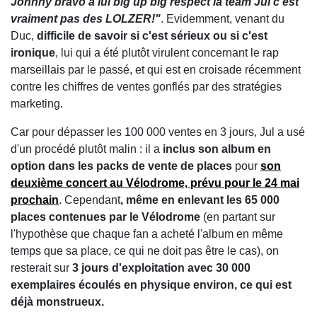
Johnny bravo à lui big up big respect la team Jul c'est
vraiment pas des LOLZER!"
. Evidemment, venant du
Duc,
difficile de savoir si c'est sérieux ou si c'est
ironique
, lui qui a été plutôt virulent concernant le rap
marseillais par le passé, et qui est en croisade récemment
contre les chiffres de ventes gonflés par des stratégies
marketing.
Car pour dépasser les 100 000 ventes en 3 jours, Jul a usé
d'un procédé plutôt malin : il a
inclus son album en
option dans les packs de vente de places
pour
son
deuxième concert au Vélodrome, prévu pour le 24 mai
prochain
. Cependant
, même en enlevant les 65 000
places contenues par le Vélodrome
(en partant sur
l'hypothèse que chaque fan a acheté l'album en même
temps que sa place, ce qui ne doit pas être le cas), on
resterait sur
3 jours d'exploitation avec 30 000
exemplaires écoulés en physique environ, ce qui est
déjà monstrueux.