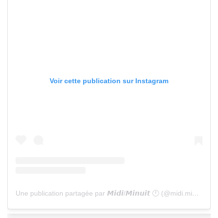
Voir cette publication sur Instagram
Une publication partagée par 𝙈𝙞𝙙𝙞/𝙈𝙞𝙣𝙪𝙞𝙩 🕛 (@midi.minuit)