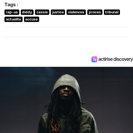
Tags :
rap-us
diddy
cassie
justice
violences
proces
tribunal
actualite
accuse