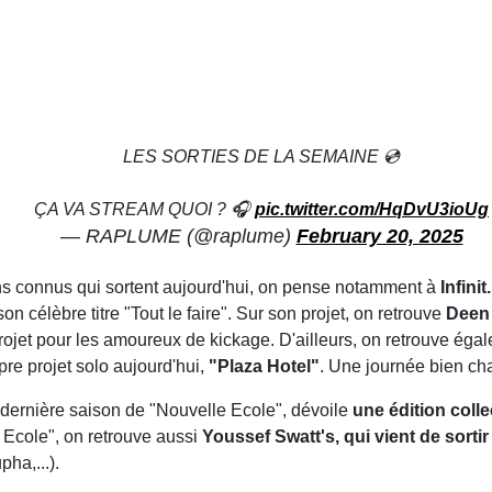
LES SORTIES DE LA SEMAINE 💿
ÇA VA STREAM QUOI ? 🎧
pic.twitter.com/HqDvU3ioUg
— RAPLUME (@raplume)
February 20, 2025
ins connus qui sortent aujourd'hui, on pense notamment à
Infinit
 son célèbre titre "Tout le faire". Sur son projet, on retrouve
Deen 
projet pour les amoureux de kickage. D'ailleurs, on retrouve égal
opre projet solo aujourd'hui,
"Plaza Hotel"
. Une journée bien ch
dernière saison de "Nouvelle Ecole", dévoile
une édition colle
 Ecole", on retrouve aussi
Youssef Swatt's, qui vient de sorti
ha,...).