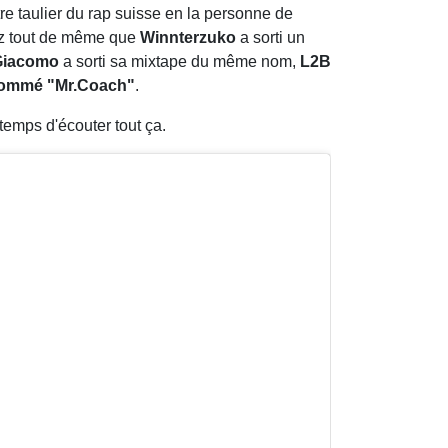
tre taulier du rap suisse en la personne de
hez tout de même que
Winnterzuko
a sorti un
Giacomo
a sorti sa mixtape du même nom,
L2B
 nommé "Mr.Coach"
.
temps d'écouter tout ça.