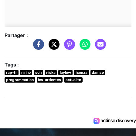
Partager :
Tags :
rap-fr
ninho
sch
niska
laylow
hamza
damso
programmation
les-ardentes
actualite