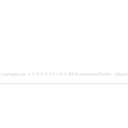
on partagée par ♕ C O C O J O J O ♕ R9 #LaJeunesseDorée✨ (@guy2b