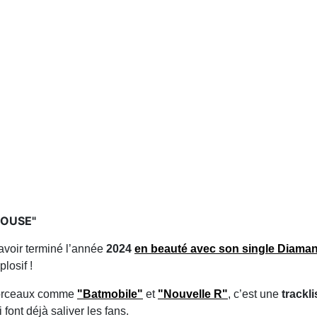
 HOUSE"
avoir terminé l’année
2024
en beauté avec son single
Diaman
losif !
 morceaux comme
"
Batmobile
"
et
"
Nouvelle R
"
, c’est une
trackli
 font déjà saliver les fans.