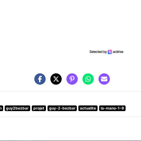
n
guy2bezbar
projet
guy-2-bezbar
actualite
la-mano-1-9