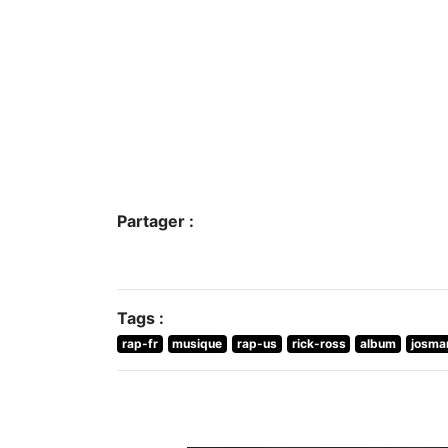
Partager :
Tags :
rap-fr
musique
rap-us
rick-ross
album
josma