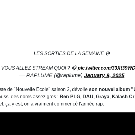
LES SORTIES DE LA SEMAINE 💿
VOUS ALLEZ STREAM QUOI ? 🎧
pic.twitter.com/33Xt39W
— RAPLUME (@raplume)
January 9, 2025
liste de "Nouvelle Ecole" saison 2, dévoile
son nouvel album "U
aussi des noms assez gros :
Ben PLG, DAU, Graya, Kalash Crim
ref, ça y est, on a vraiment commencé l'année rap.