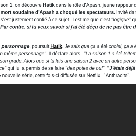
ison 1, on découvre
Hatik
dans le rôle d’Apash, jeune rappeur qu
a mort soudaine d’Apash a choqué les spectateurs.
Invité da
s’est justement confié à ce sujet. Il estime que c’est
"logique"
qu
"Par contre, si tu veux savoir si j'ai été déçu de ne pas être d
on personnage
, poursuit
Hatik
.
Je sais que ça a été choisi, ça a
ec un même personnage"
. Il déclare alors :
"La saison 1 a été tellem
 son grade. Alors que si tu fais une saison 2 avec un autre pers
ce"
qui lui a permis de se faire
"des potes de ouf"
.
"J’étais déjà
 nouvelle série, cette fois-ci diffusée sur Netflix : "Anthracite".