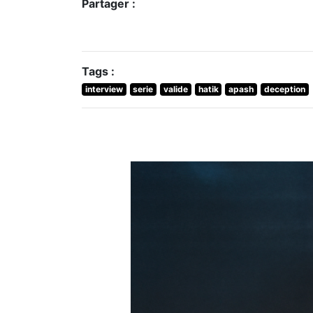
Partager :
Tags :
interview
serie
valide
hatik
apash
deception