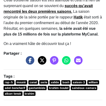
Cette troisième saison est très attendue et cela n'a rien de
surprenant quand on se souvient du
succès qu'avait
rencontré les deux premières saisons.
La saison
originale de la série portée par le rappeur
Hatik
était sorti à
l'aube du premier confinement au début de l'année 2020.
Résultat, en quelques semaines,
la série avait été vue
plus de 15 millions de fois sur la plateforme MyCanal.
On a vraiment hâte de découvrir tout ça !
Partager :
Tags :
rap-fr
mounir
canal
serie
valide
bosh
saison-3
william
adel-bencherif
gastambide
brahim-boulel
saindoux-camara
alban-lenoir
brahim