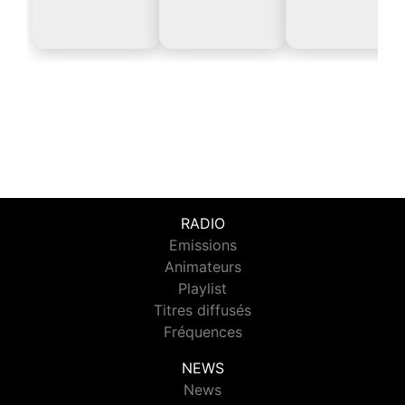
RADIO
Emissions
Animateurs
Playlist
Titres diffusés
Fréquences
NEWS
News