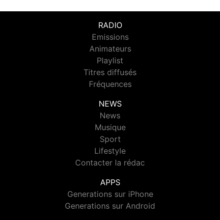
RADIO
Emissions
Animateurs
Playlist
Titres diffusés
Fréquences
NEWS
News
Musique
Sport
Lifestyle
Contacter la rédac
APPS
Generations sur iPhone
Generations sur Android