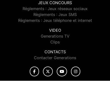
JEUX CONCOURS
Règlements : Jeux réseaux sociaux
Règlements : Jeux SMS
Règlements : Jeux téléphone et internet
VIDEO
Generations TV
Clips
CONTACTS
Contacter Generations
© 2026 Generations Tous droits réservés.
Signaler un contenu
-
Mentions légales
-
Politique de cookies
-
Contact