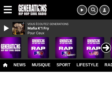
MENU
VOUS ÉCOUTEZ GENERATIONS
Mafia K'1 Fry
Pour Ceux
NEWS
MUSIQUE
SPORT
LIFESTYLE
RAD