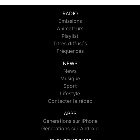
RADIO
Emissions
Animateurs
Playlist
Titres diffusés
Fréquences
NEWS
News
Musique
Sport
Lifestyle
Contacter la rédac
APPS
Generations sur iPhone
Generations sur Android