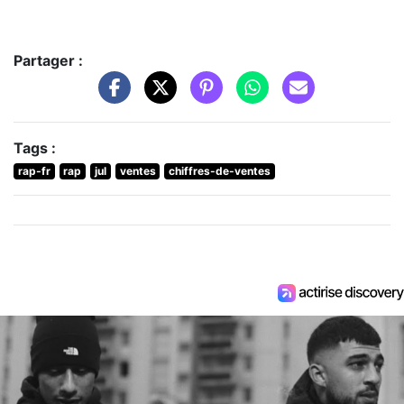
Partager :
Tags :
rap-fr
rap
jul
ventes
chiffres-de-ventes