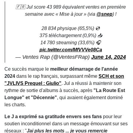
🇫🇷 Jul score 43 989 équivalent ventes en première
semaine avec « Mise à jour » (via
@snep
) !
28 834 physique (65,5%) 💿
375 téléchargement (0,9%) 📥
14 780 streaming (33,6%) 🎧
pic.twitter.com/MfVVVe08Ca
— Ventes Rap (@VentesFRap)
June 14, 2024
Ce succès marque le
meilleur démarrage de l'année
2024
dans le rap français, surpassant même
SCH et son
"JVLIVS Prequel : Giulio"
. Jul a réussi à maintenir son
rythme de sortie d'albums à succès, après
"La Route Est
Longue" et "Décennie"
, qui avaient également dominé
les charts.
Le J a exprimé sa gratitude envers ses fans
pour leur
soutien inconditionnel dans un message émouvant sur ses
réseaux : "
Jai plus les mots ... je vous remercie