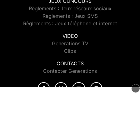
JEUX CONCOURS
Règlements : Jeux réseaux sociaux
Règlements : Jeux SMS
Règlements : Jeux téléphone et internet
VIDEO
Generations TV
Clips
CONTACTS
Contacter Generations
© 2026 Generations Tous droits réservés.
Signaler un contenu
-
Mentions légales
-
Politique de cookies
-
Contact