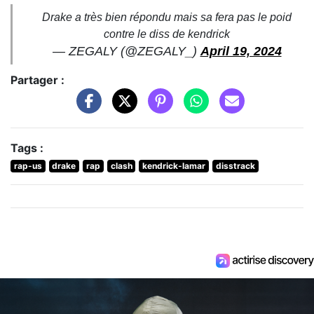
Drake a très bien répondu mais sa fera pas le poid
contre le diss de kendrick
— ZEGALY (@ZEGALY_)
April 19, 2024
Partager :
Tags :
rap-us
drake
rap
clash
kendrick-lamar
disstrack