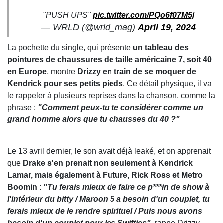
"PUSH UPS"
pic.twitter.com/PQo6f07M5j
— WRLD (@wrld_mag)
April 19, 2024
La pochette du single, qui présente
un tableau des
pointures de chaussures de taille américaine 7, soit 40
en Europe
, montre
Drizzy en train de se moquer de
Kendrick pour ses petits pieds
. Ce détail physique, il va
le rappeler à plusieurs reprises dans la chanson, comme la
phrase :
"Comment peux-tu te considérer comme un
grand homme alors que tu chausses du 40 ?"
Le 13 avril dernier, le son avait déjà leaké, et on apprenait
que
Drake s'en prenait non seulement à Kendrick
Lamar, mais également à Future, Rick Ross et Metro
Boomin
:
"Tu ferais mieux de faire ce p***in de show à
l'intérieur du bitty / Maroon 5 a besoin d'un couplet, tu
ferais mieux de le rendre spirituel / Puis nous avons
besoin d'un couplet pour les Swifties"
, rappe Drizzy,