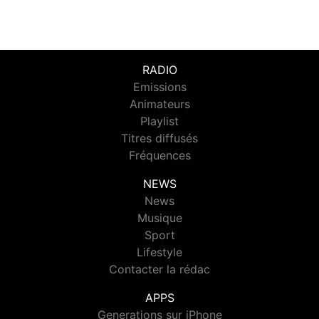
RADIO
Emissions
Animateurs
Playlist
Titres diffusés
Fréquences
NEWS
News
Musique
Sport
Lifestyle
Contacter la rédac
APPS
Generations sur iPhone