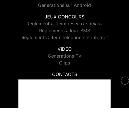
Generations sur Android
JEUX CONCOURS
Règlements : Jeux réseaux sociaux
Règlements : Jeux SMS
Règlements : Jeux téléphone et internet
VIDEO
Generations TV
Clips
CONTACTS
Contacter Generations
© 2026 Generations Tous droits réservés.
Signaler un contenu
-
Mentions légales
-
Politique de cookies
-