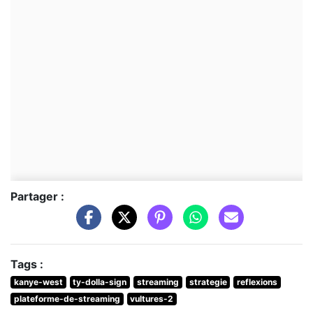
Partager :
Tags :
kanye-west
ty-dolla-sign
streaming
strategie
reflexions
plateforme-de-streaming
vultures-2