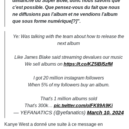
dimanche du Super Bowl, donc nous savons que
c'est possible. Que pensez-vous du fait que nous
ne diffusions pas l’album et ne vendions l’album
que sous forme numérique[?]".
Ye: Was talking with the team about how to release the
next album
Like James Blake said streaming devalues our music
We sell albums on
https://t.co/KZ5lBI5zfM
I got 20 million instagram followers
When 5% of my followers buy an album.
That's 1 million albums sold
That's 300k…
pic.twitter.com/oIFK89A9Ki
— YEFANATICS (@yefanatics)
March 10, 2024
Kanye West a donné une suite à ce message en