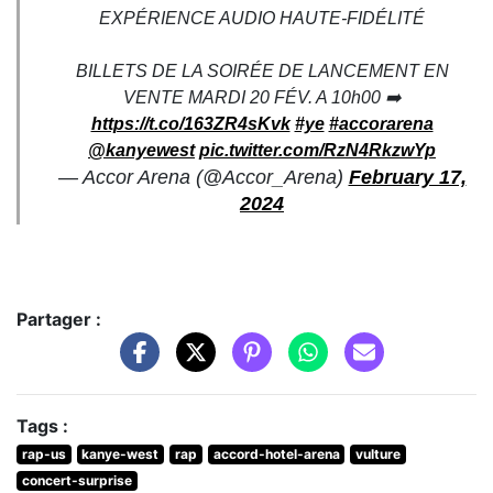
EXPÉRIENCE AUDIO HAUTE-FIDÉLITÉ
BILLETS DE LA SOIRÉE DE LANCEMENT EN
VENTE MARDI 20 FÉV. A 10h00 ➡️
https://t.co/163ZR4sKvk
#ye
#accorarena
@kanyewest
pic.twitter.com/RzN4RkzwYp
— Accor Arena (@Accor_Arena)
February 17,
2024
Partager :
Tags :
rap-us
kanye-west
rap
accord-hotel-arena
vulture
concert-surprise