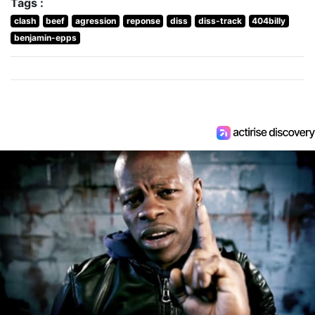
Tags :
clash
beef
agression
reponse
diss
diss-track
404billy
benjamin-epps