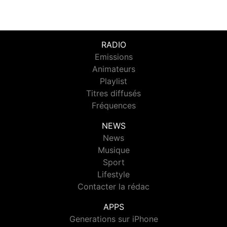
RADIO
Emissions
Animateurs
Playlist
Titres diffusés
Fréquences
NEWS
News
Musique
Sport
Lifestyle
Contacter la rédac
APPS
Generations sur iPhone