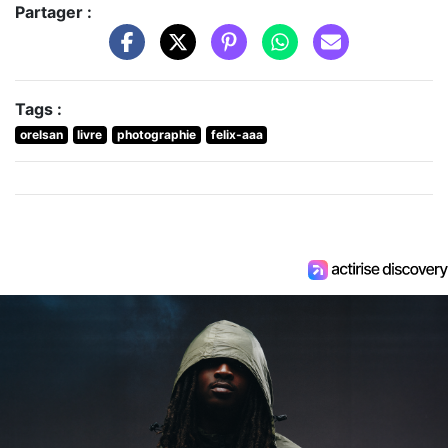
Partager :
Tags :
orelsan
livre
photographie
felix-aaa