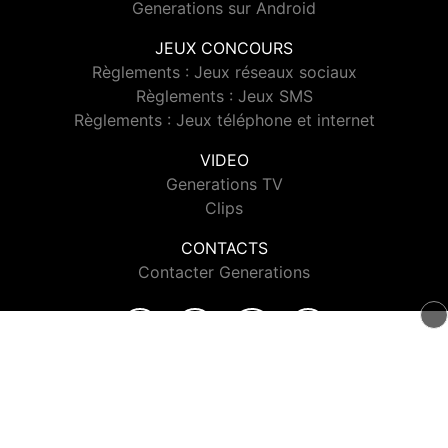
Generations sur Android
JEUX CONCOURS
Règlements : Jeux réseaux sociaux
Règlements : Jeux SMS
Règlements : Jeux téléphone et internet
VIDEO
Generations TV
Clips
CONTACTS
Contacter Generations
© 2026 Generations Tous droits réservés.
Signaler un contenu
-
Mentions légales
-
Politique de cookies
-