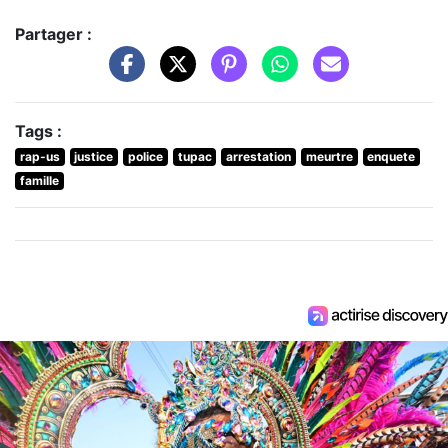
Partager :
Tags :
rap-us
justice
police
tupac
arrestation
meurtre
enquete
famille