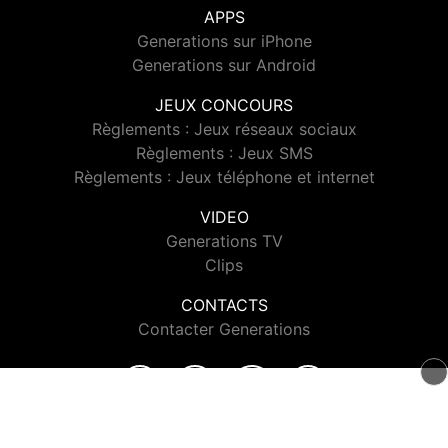
APPS
Generations sur iPhone
Generations sur Android
JEUX CONCOURS
Règlements : Jeux réseaux sociaux
Règlements : Jeux SMS
Règlements : Jeux téléphone et internet
VIDEO
Generations TV
Clips
CONTACTS
Contacter Generations