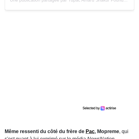
Une publication partagée par Tupac Amaru Shakur Foundation (@4tasf)
Même ressenti du côté du frère de
Pac
, Mopreme
, qui
s'est quant à lui exprimé sur le média
NewsNation
.