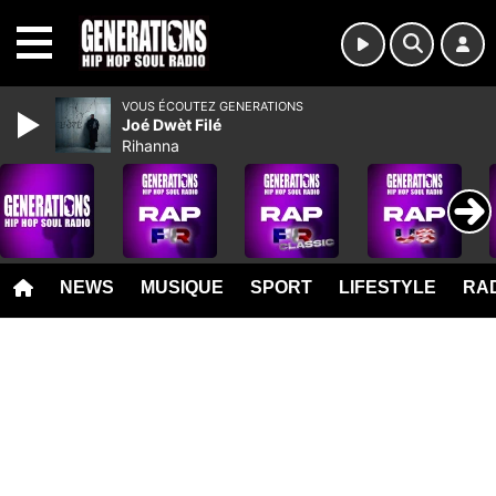
MENU
VOUS ÉCOUTEZ GENERATIONS
Joé Dwèt Filé
Rihanna
NEWS
MUSIQUE
SPORT
LIFESTYLE
RAD