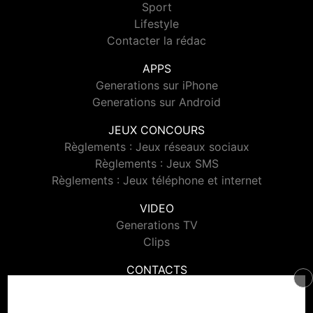
Sport
Lifestyle
Contacter la rédac
APPS
Generations sur iPhone
Generations sur Android
JEUX CONCOURS
Règlements : Jeux réseaux sociaux
Règlements : Jeux SMS
Règlements : Jeux téléphone et internet
VIDEO
Generations TV
Clips
CONTACTS
Contacter Generations