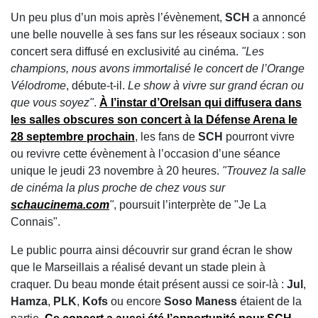
Un peu plus d’un mois après l’évènement,
SCH
a annoncé
une belle nouvelle à ses fans sur les réseaux sociaux : son
concert sera diffusé en exclusivité au cinéma.
"Les
champions, nous avons immortalisé le concert de l’Orange
Vélodrome
, débute-t-il.
Le show à vivre sur grand écran ou
que vous soyez"
.
À l’instar d’
Orelsan
qui diffusera dans
les salles obscures son concert à la Défense Arena le
28 septembre prochain
, les fans de
SCH
pourront vivre
ou revivre cette évènement à l’occasion d’une séance
unique le jeudi 23 novembre à 20 heures.
"Trouvez la salle
de cinéma la plus proche de chez vous sur
schaucinema.com
"
, poursuit l’interprète de "Je La
Connais".
Le public pourra ainsi découvrir sur grand écran le show
que le Marseillais a réalisé devant un stade plein à
craquer. Du beau monde était présent aussi ce soir-là :
Jul
,
Hamza
,
PLK
,
Kofs
ou encore
Soso Maness
étaient de la