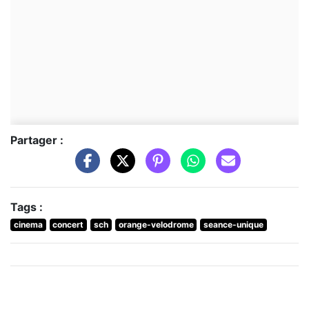
Partager :
Tags :
cinema
concert
sch
orange-velodrome
seance-unique