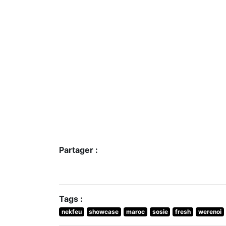
Partager :
Tags :
nekfeu
showcase
maroc
sosie
fresh
werenoi