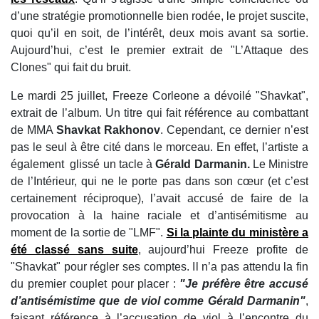
d’une stratégie promotionnelle bien rodée, le projet suscite,
quoi qu’il en soit, de l’intérêt, deux mois avant sa sortie.
Aujourd’hui, c’est le premier extrait de "L’Attaque des
Clones" qui fait du bruit.
Le mardi 25 juillet, Freeze Corleone a dévoilé "Shavkat",
extrait de l’album. Un titre qui fait référence au combattant
de MMA
Shavkat Rakhonov
. Cependant, ce dernier n’est
pas le seul à être cité dans le morceau. En effet, l’artiste a
également glissé un tacle à
Gérald Darmanin.
Le Ministre
de l’Intérieur, qui ne le porte pas dans son cœur (et c’est
certainement réciproque), l’avait accusé de faire de la
provocation à la haine raciale et d’antisémitisme au
moment de la sortie de "LMF".
Si la plainte du ministère a
été classé sans suite
, aujourd’hui Freeze profite de
"Shavkat" pour régler ses comptes. Il n’a pas attendu la fin
du premier couplet pour placer :
"Je préfère être accusé
d’antisémistime que de viol comme Gérald Darmanin"
,
faisant référence à l’accusation de viol à l’encontre du