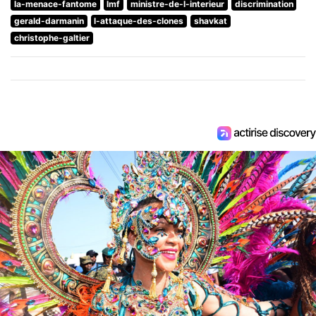
la-menace-fantome
lmf
ministre-de-l-interieur
discrimination
gerald-darmanin
l-attaque-des-clones
shavkat
christophe-galtier