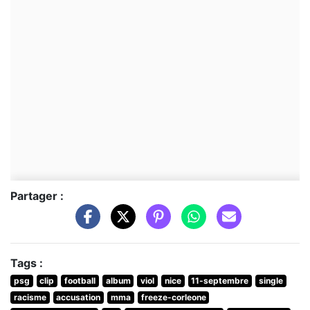
Partager :
Tags :
psg
clip
football
album
viol
nice
11-septembre
single
racisme
accusation
mma
freeze-corleone