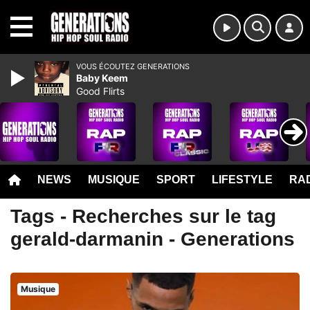
MENU
VOUS ÉCOUTEZ GENERATIONS
Baby Keem
Good Flirts
NEWS
MUSIQUE
SPORT
LIFESTYLE
RAD
Tags - Recherches sur le tag
gerald-darmanin - Generations
Musique