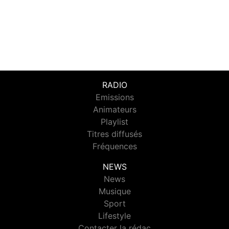
RADIO
Emissions
Animateurs
Playlist
Titres diffusés
Fréquences
NEWS
News
Musique
Sport
Lifestyle
Contacter la rédac