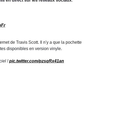
is en direct sur les réseaux sociaux
.
pFr
ternet de Travis Scott. Il n'y a que la pochette
utes disponibles en version vinyle.
iel !
pic.twitter.com/pzsqRx41an