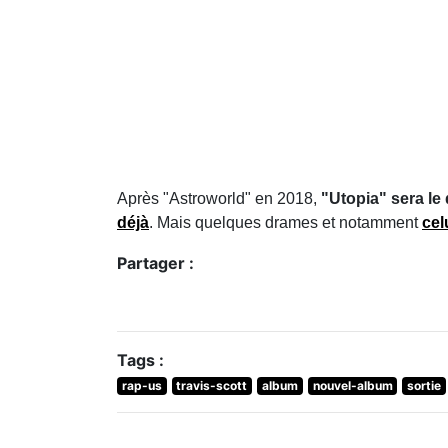
Après "Astroworld" en 2018,
"Utopia" sera le
déjà
. Mais quelques drames et notamment
cel
Partager :
Tags :
rap-us
travis-scott
album
nouvel-album
sortie