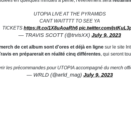
coulées en quelques minutes à peine, l'évènement sera
retransm
UTOPIA LIVE AT THE PYRAMIDS
CANT WAITTTT TO SEE YA
TICKETS
https://t.co/1X8uAoaRh6
pic.twitter.com/jstKuL3
— TRAVIS SCOTT (@trvisXX)
July 9, 2023
erch de cet album sont d'ores et déjà en ligne
sur le site In
Travis en préparerait en réalité cinq différentes
, qui seront to
rir les précommandes pour UTOPIA accompagné du merch offic
— WRLD (@wrld_mag)
July 9, 2023